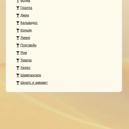
Водка
Граппа
Джин
Кальвадос
Коньяк
Ликер
Портвейн
Ром
Текила
Херес
Шампанское
Шнапс и аквавит