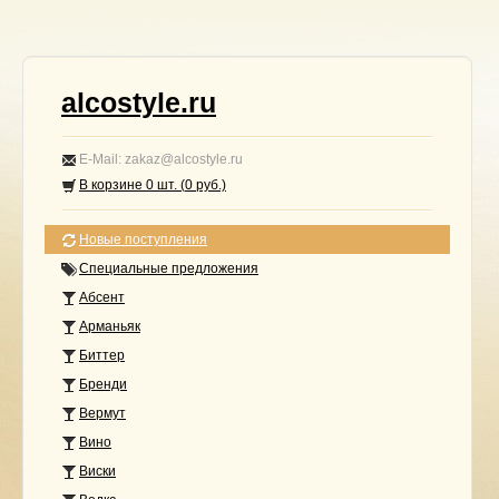
alcostyle.ru
E-Mail: zakaz@alcostyle.ru
В корзине
0
шт. (
0
руб.)
Новые поступления
Специальные предложения
Абсент
Арманьяк
Биттер
Бренди
Вермут
Вино
Виски