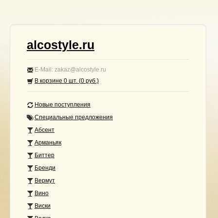
alcostyle.ru
E-Mail: zakaz@alcostyle.ru
В корзине
0
шт. (
0
руб.)
Новые поступления
Специальные предложения
Абсент
Арманьяк
Биттер
Бренди
Вермут
Вино
Виски