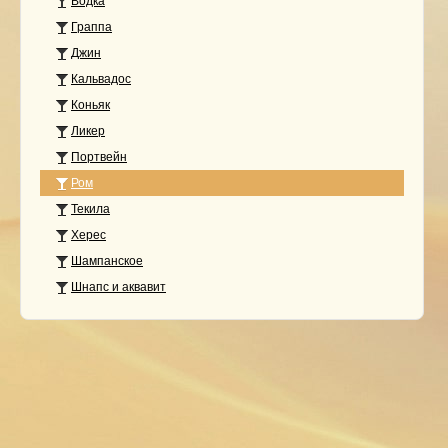
Водка
Граппа
Джин
Кальвадос
Коньяк
Ликер
Портвейн
Ром
Текила
Херес
Шампанское
Шнапс и аквавит