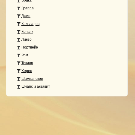
Водка
Граппа
Джин
Кальвадос
Коньяк
Ликер
Портвейн
Ром
Текила
Херес
Шампанское
Шнапс и аквавит