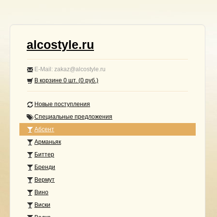
alcostyle.ru
E-Mail: zakaz@alcostyle.ru
В корзине
0
шт. (
0
руб.)
Новые поступления
Специальные предложения
Абсент
Арманьяк
Биттер
Бренди
Вермут
Вино
Виски